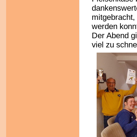
dankenswert
mitgebracht,
werden konnt
Der Abend gi
viel zu schne