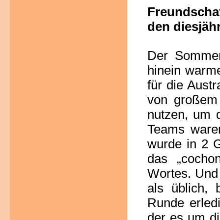
Freundschaf
den diesjäh
Der Sommer
hinein warme
für die Aust
von großem 
nutzen, um d
Teams waren
wurde in 2 
das „cocho
Wortes. Und 
als üblich, 
Runde erledi
der es um di