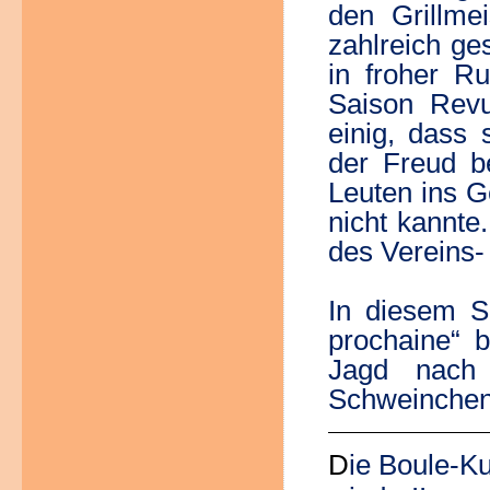
den Grillme
zahlreich ge
in froher R
Saison Rev
einig, dass
der Freud b
Leuten ins 
nicht kannte
des Vereins-
In diesem S
prochaine“ 
Jagd nach 
Schweinchen)
D
ie Boule-K