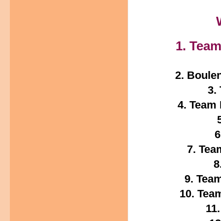
1. Team
2. Boule
3.
4. Team 
6
7. Tea
8
9. Tea
10. Team
11