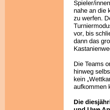
Spieler/innen
nahe
an
die
zu
werfen.
D
Turniermodu
vor, bis schli
dann das gro
Kastanienweg
Die
Teams or
hinweg selbs
kein „Wettka
aufkommen k
Die
diesjähr
und Uwe An