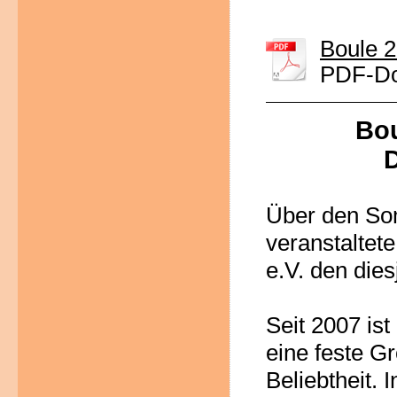
Boule 2
PDF-Do
Bou
D
Über den So
veranstaltet
e.V. den die
Seit 2007 is
eine feste Gr
Beliebthe
it.
I