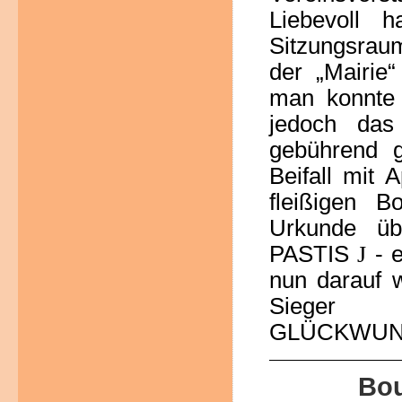
Liebevoll 
Sitzungsrau
der „Mairie
man konnte 
jedoch das
gebührend g
Beifall mit 
fleißigen B
Urkunde üb
PASTIS
- 
J
nun darauf 
Sieger we
GLÜCKWUNSCH
Bou