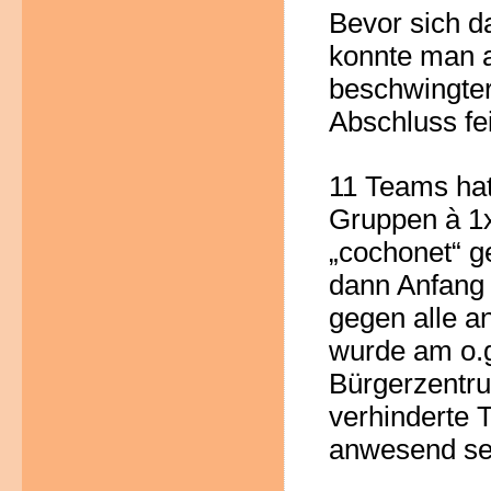
Bevor sich d
konnte man 
beschwingter
Abschluss fe
11 Teams hat
Gruppen à 1
„cochonet“ g
dann Anfang 
gegen alle a
wurde am o.g
Bürgerzentru
verhinderte 
anwesend se