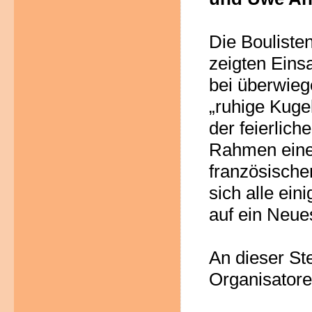
Die Boulisten
zeigten Eins
bei überwie
„ruhige Kuge
der
feierlich
Rahmen
ein
französisch
sich alle eini
auf
ein Neue
An dieser Ste
Organisatore