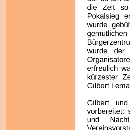
die Zeit so
Pokalsieg e
wurde gebü
gemütlichen
Bürgerzentr
wurde der 
Organisator
erfreulich wa
kürzester Z
Gilbert Lemai
Gilbert un
vorbereitet:
und Nacht
Vereinsvors