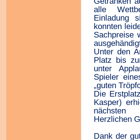
Getränken a
alle Wettb
Einladung s
konnten leid
Sachpreise w
ausgehändigt
Unter den 
Platz bis zu
unter Appl
Spieler ein
„guten Tröpf
Die Erstpla
Kasper) erhi
nächsten 
Herzlichen G
Dank der gut