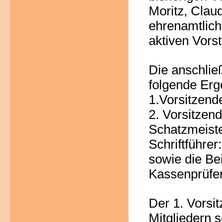
Moritz, Clau
ehrenamtlic
aktiven Vors
Die anschlie
folgende Erg
1.Vorsitzend
2. Vorsitzend
Schatzmeiste
Schriftführer:
sowie
die
Bei
Kassenprüfer
Der 1. Vorsi
Mitglieder
n
s