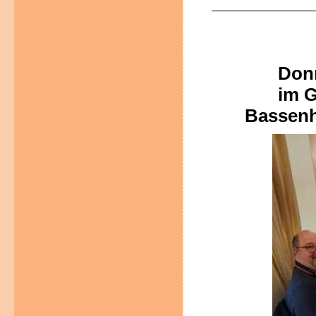
Donn
im 
Bassen