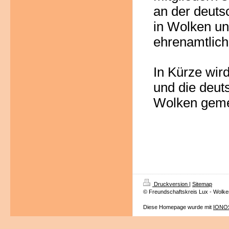
an der d
euts
in Wolken
un
ehrenamtliche
In Kürze wir
und die d
eut
Wolken geme
Druckversion
|
Sitemap
© Freundschaftskreis Lux - Wolke
Diese Homepage wurde mit
IONOS