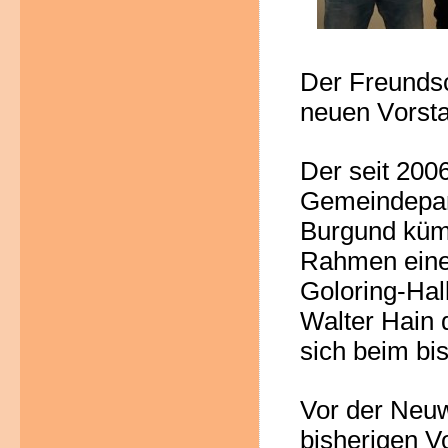
Der Freundsc
neuen V
orst
Der seit 200
Gemeindepart
Burgund
küm
Rahmen eine
Goloring
-
Hal
Walter Hain 
sich beim bis
Vor der Neu
bisherigen
V